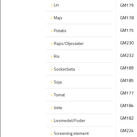
>
Lin
GM179
>
Majs
GM178
GM175
>
Potatis
GM230
>
Raps/Oljeväxter
GM232
>
Ris
GM189
>
Sockerbeta
GM185
>
Soja
GM177
>
Tomat
GM184
>
Vete
GM182
>
Livsmedel/Foder
GM224
>
Screening element