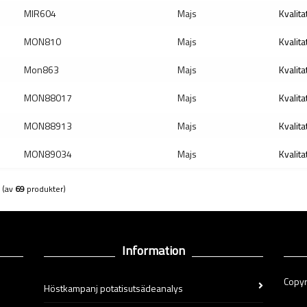
MIR604
Majs
Kvalita
MON810
Majs
Kvalita
Mon863
Majs
Kvalita
MON88017
Majs
Kvalita
MON88913
Majs
Kvalita
MON89034
Majs
Kvalita
(av
69
produkter)
Information
Copyr
Höstkampanj potatisutsädeanalys