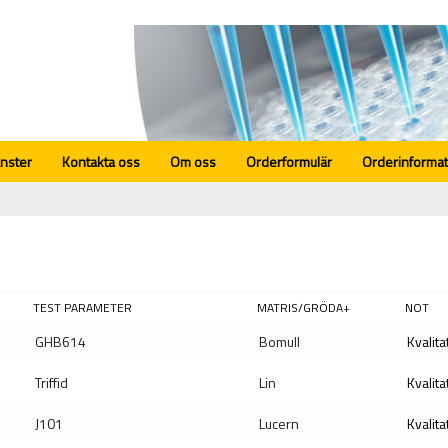
änster
Kontakta oss
Om oss
Orderformulär
Orderinformat
TEST PARAMETER
MATRIS/GRÖDA+
NOT
GHB614
Bomull
Kvalita
Triffid
Lin
Kvalita
J101
Lucern
Kvalita