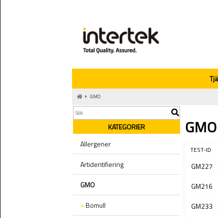
Tj
GMO
GMO
KATEGORIER
Allergener
TEST-ID
Artidentifiering
GM227
GMO
GM216
>
Bomull
GM233