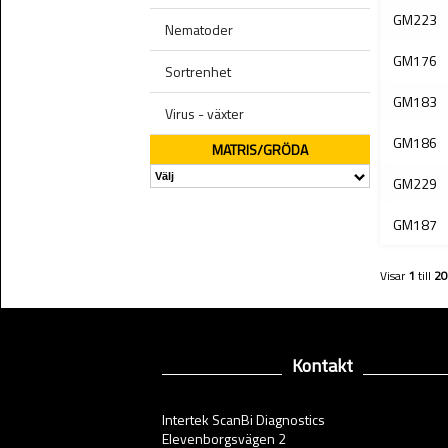
GM223
Nematoder
GM176
Sortrenhet
GM183
Virus - växter
GM186
MATRIS/GRÖDA
GM229
GM187
Visar
1
till
20
Kontakt
Intertek ScanBi Diagnostics
Elevenborgsvägen 2