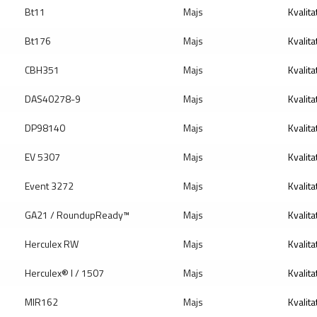
Bt11
Majs
Kvalita
Bt176
Majs
Kvalita
CBH351
Majs
Kvalita
DAS40278-9
Majs
Kvalita
DP98140
Majs
Kvalita
EV 5307
Majs
Kvalita
Event 3272
Majs
Kvalita
GA21 / RoundupReady™
Majs
Kvalita
Herculex RW
Majs
Kvalita
Herculex® I / 1507
Majs
Kvalita
MIR162
Majs
Kvalita