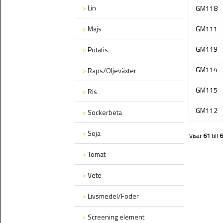
>
Lin
GM118
>
Majs
GM111
GM119
>
Potatis
GM114
>
Raps/Oljeväxter
GM115
>
Ris
GM112
>
Sockerbeta
>
Soja
Visar
61
till
6
>
Tomat
>
Vete
>
Livsmedel/Foder
>
Screening element