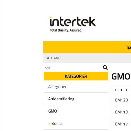
Tj
GMO
GMO
KATEGORIER
Allergener
TEST-ID
Artidentifiering
GM120
GMO
GM113
>
Bomull
GM117