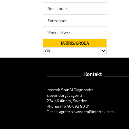
Nematoder
Sortrenhet
Virus - växter
MATRIS/GRÖDA
Kontakt
Intertek ScanBi Diagnostics
Elevenborgsvägen 2
234 56 Alnarp, Sweden
Phone:+46 40 692 80 01
E-mail: agritech.sweden@intertek.com