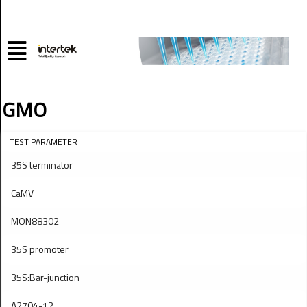
GMO
TEST PARAMETER
35S terminator
CaMV
MON88302
35S promoter
35S:Bar-junction
A2704-12