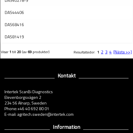
DAS40278-9
DAS44406
DAS68416
DAS81419
2
3
4
[Nästa >>]
Visar
1
till
20
(av
69
produkter)
Resultatsidor:
1
Kontakt
Intertek ScanBi Diagnostics
Elevenborgsvägen 2
234 56 Alnarp, Sweden
Phone:+46 40 692 80 01
E-mail: agritech.sweden@intertek.com
Information