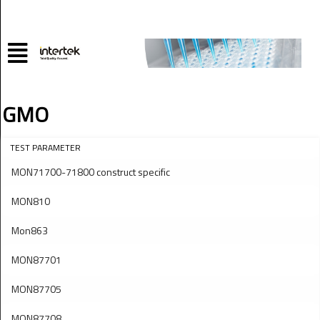
GMO
TEST PARAMETER
MON71700-71800 construct specific
MON810
Mon863
MON87701
MON87705
MON87708