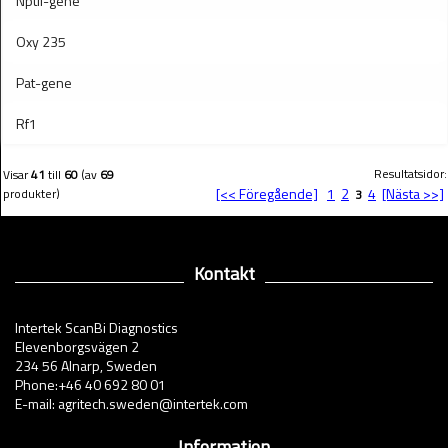
Nptll-gene
Oxy 235
Pat-gene
Rf1
Resultatsidor:
Visar
41
till
60
(av
69
[<< Föregående]
1
2
4
[Nästa >>]
produkter)
3
Kontakt
Intertek ScanBi Diagnostics
Elevenborgsvägen 2
234 56 Alnarp, Sweden
Phone:+46 40 692 80 01
E-mail: agritech.sweden@intertek.com
Information