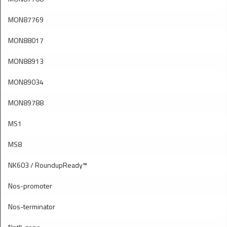
MON87769
MON88017
MON88913
MON89034
MON89788
MS1
MS8
NK603 / RoundupReady™
Nos-promoter
Nos-terminator