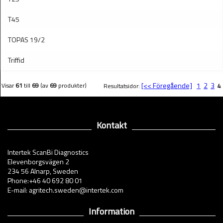
T45
TOPAS 19/2
Triffid
[<< Föregående]
1
2
3
Visar
61
till
69
(av
69
produkter)
Resultatsidor:
4
Kontakt
Intertek ScanBi Diagnostics
Elevenborgsvägen 2
234 56 Alnarp, Sweden
Phone:+46 40 692 80 01
E-mail: agritech.sweden@intertek.com
Information