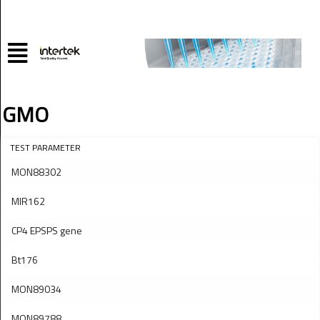
GMO
TEST PARAMETER
MON88302
MIR162
CP4 EPSPS gene
Bt176
MON89034
MON89788