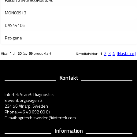
Falcon GS40/90pHoe6/Ac
MON88913
DAS44406
Pat-gene
2
3
4
[Nästa >>]
Visar
1
till
20
(av
69
produkter)
Resultatsidor:
1
Kontakt
Intertek ScanBi Diagnostics
Elevenborgsvägen 2
234 56 Alnarp, Sweden
Phone:+46 40 692 80 01
E-mail: agritech.sweden@intertek.com
Information