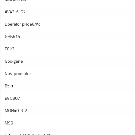
AV43-6-G7
Liberator pHoe6/Ac
GHB614
FG72
Gox-gene
Nos-promoter
Bt11
EV 5307
MON40-3-2
MS8