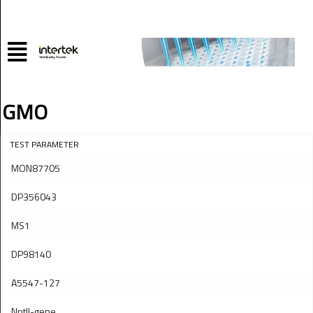
GMO
TEST PARAMETER
MON87705
DP356043
MS1
DP98140
A5547-127
Nptll-gene