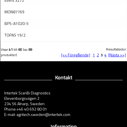
Event 3272
MON87769
BPS-A1020-5
TOPAS 19/2
Resultatsidor:
Visar
41
till
60
(av
69
[<< Föregående]
1
2
4
[Nästa >>]
produkter)
3
Kontakt
Intertek ScanBi Diagnostics
Elevenborgsvägen 2
234 56 Alnarp, Sweden
Phone:+46 40 692 80 01
E-mail: agritech.sweden@intertek.com
Information