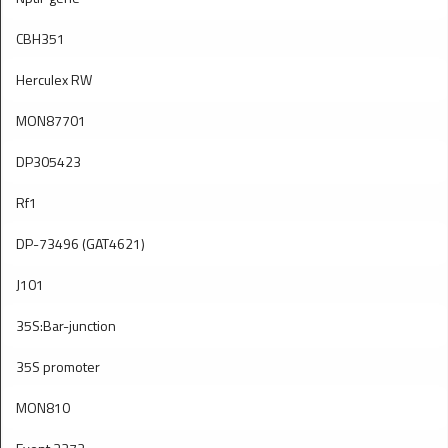
CBH351
Herculex RW
MON87701
DP305423
Rf1
DP-73496 (GAT4621)
J101
35S:Bar-junction
35S promoter
MON810