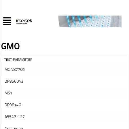
GMO
TEST PARAMETER
MON87705
DP356043
MS1
DP98140
A5547-127
Nptll-gene