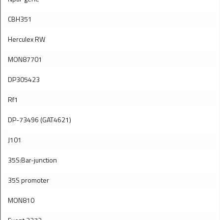
CBH351
Herculex RW
MON87701
DP305423
Rf1
DP-73496 (GAT4621)
J101
35S:Bar-junction
35S promoter
MON810