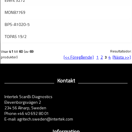
Event 3272
MON87769
BPS-A1020-5
TOPAS 19/2
Resultatsidor:
Visar
41
till
60
(av
69
[<< Föregående]
1
2
4
[Nästa >>]
produkter)
3
Kontakt
Intertek ScanBi Diagnostics
Elevenborgsvägen 2
234 56 Alnarp, Sweden
Phone:+46 40 692 80 01
E-mail: agritech.sweden@intertek.com
Information