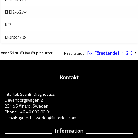
EH92-527-1
Rf2
MON87708
[<< Föregående]
1
2
3
Visar
61
till
69
(av
69
produkter)
Resultatsidor:
4
Kontakt
Intertek ScanBi Diagnostics
Elevenborgsvägen 2
234 56 Alnarp, Sweden
Phone:+46 40 692 80 01
E-mail: agritech.sweden@intertek.com
Information