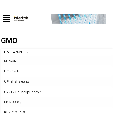
GMO
TEST PARAMETER
MIR604
DAS68416
CP4 EPSPS gene
GA21 / RoundupReady™
MON88017
BPS-CV127-9