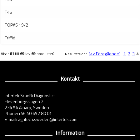
T45
TOPAS 19/2
Triffid
[<< Föregående]
1
2
3
Visar
61
till
69
(av
69
produkter)
Resultatsidor:
4
Kontakt
Intertek ScanBi Diagnostics
Elevenborgsvägen 2
234 56 Alnarp, Sweden
Phone:+46 40 692 80 01
E-mail: agritech.sweden@intertek.com
Information