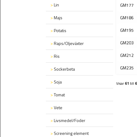
>
Lin
GM177
>
Majs
GM186
GM195
>
Potatis
GM203
>
Raps/Oljeväxter
GM212
>
Ris
GM235
>
Sockerbeta
>
Soja
Visar
61
till
6
>
Tomat
>
Vete
>
Livsmedel/Foder
>
Screening element