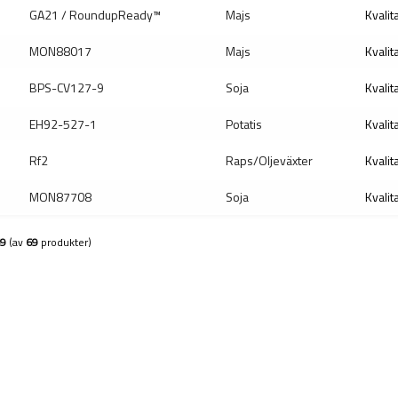
GA21 / RoundupReady™
Majs
Kvalit
MON88017
Majs
Kvalit
BPS-CV127-9
Soja
Kvalit
EH92-527-1
Potatis
Kvalit
Rf2
Raps/Oljeväxter
Kvalit
MON87708
Soja
Kvalit
9
(av
69
produkter)