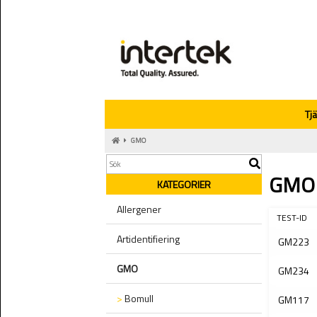
Tj
GMO
GMO
KATEGORIER
Allergener
TEST-ID
Artidentifiering
GM223
GMO
GM234
>
Bomull
GM117