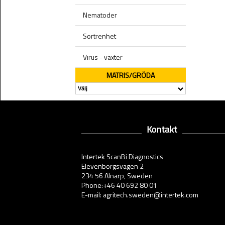
Nematoder
Sortrenhet
Virus - växter
MATRIS/GRÖDA
Kontakt
Intertek ScanBi Diagnostics
Elevenborgsvägen 2
234 56 Alnarp, Sweden
Phone:+46 40 692 80 01
E-mail: agritech.sweden@intertek.com