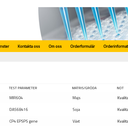
änster
Kontakta oss
Om oss
Orderformulär
Orderinformat
TEST PARAMETER
MATRIS/GRÖDA
NOT
MIR604
Majs
Kvalit
DAS68416
Soja
Kvalit
CP4 EPSPS gene
Växt
Kvalit