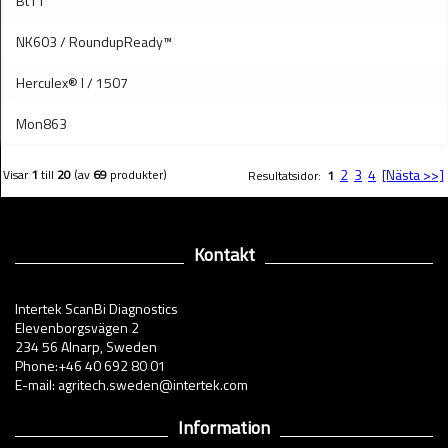
Bt11
NK603 / RoundupReady™
Herculex® I / 1507
Mon863
2
3
4
[Nästa >>]
Visar
1
till
20
(av
69
produkter)
Resultatsidor:
1
Kontakt
Intertek ScanBi Diagnostics
Elevenborgsvägen 2
234 56 Alnarp, Sweden
Phone:+46 40 692 80 01
E-mail: agritech.sweden@intertek.com
Information