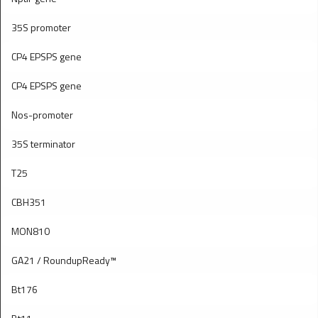
35S promoter
CP4 EPSPS gene
CP4 EPSPS gene
Nos-promoter
35S terminator
T25
CBH351
MON810
GA21 / RoundupReady™
Bt176