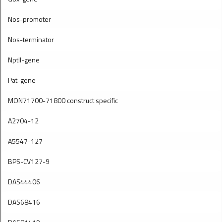
Nos-promoter
Nos-terminator
Nptll-gene
Pat-gene
MON71700-71800 construct specific
A2704-12
A5547-127
BPS-CV127-9
DAS44406
DAS68416