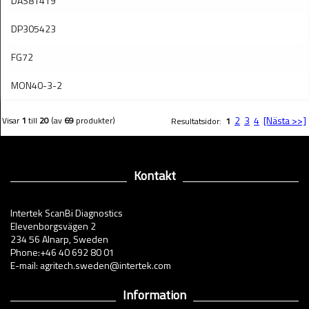
DAS81419
DP305423
FG72
MON40-3-2
2
3
4
[Nästa >>]
Visar
1
till
20
(av
69
produkter)
Resultatsidor:
1
Kontakt
Intertek ScanBi Diagnostics
Elevenborgsvägen 2
234 56 Alnarp, Sweden
Phone:+46 40 692 80 01
E-mail: agritech.sweden@intertek.com
Information