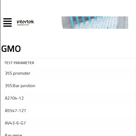
GMO
TEST PARAMETER
35S promoter
35S:Bar-junction
A2704-12
A5547-127
AV43-6-G7
Bar-gene