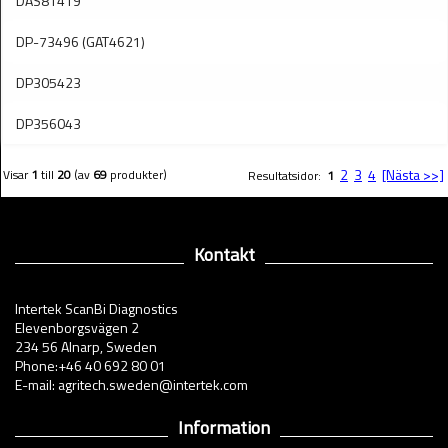
DAS81419
DP-73496 (GAT4621)
DP305423
DP356043
2
3
4
[Nästa >>]
Visar
1
till
20
(av
69
produkter)
Resultatsidor:
1
Kontakt
Intertek ScanBi Diagnostics
Elevenborgsvägen 2
234 56 Alnarp, Sweden
Phone:+46 40 692 80 01
E-mail: agritech.sweden@intertek.com
Information