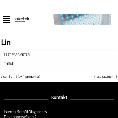
Lin
TEST PARAMETER
Triffid
Visar
1
till
1
(av
1
produkter)
Resultatsidor:
1
Kontakt
Intertek ScanBi Diagnostics
Elevenborgsvägen 2