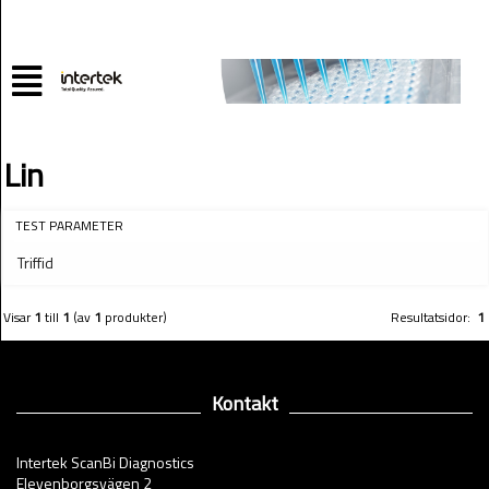
Lin
TEST PARAMETER
Triffid
Visar
1
till
1
(av
1
produkter)
Resultatsidor:
1
Kontakt
Intertek ScanBi Diagnostics
Elevenborgsvägen 2