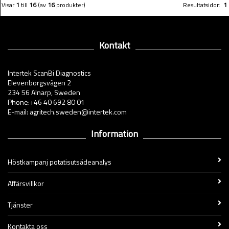
Visar
1
till
16
(av
16
produkter)
Resultatsidor:
1
Kontakt
Intertek ScanBi Diagnostics
Elevenborgsvägen 2
234 56 Alnarp, Sweden
Phone:+46 40 692 80 01
E-mail: agritech.sweden@intertek.com
Information
Höstkampanj potatisutsädeanalys
Affärsvillkor
Tjänster
Kontakta oss