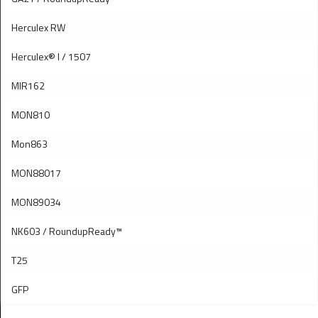
Herculex RW
Herculex® I / 1507
MIR162
MON810
Mon863
MON88017
MON89034
NK603 / RoundupReady™
T25
GFP