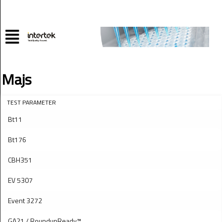
Majs
TEST PARAMETER
Bt11
Bt176
CBH351
EV 5307
Event 3272
GA21 / RoundupReady™