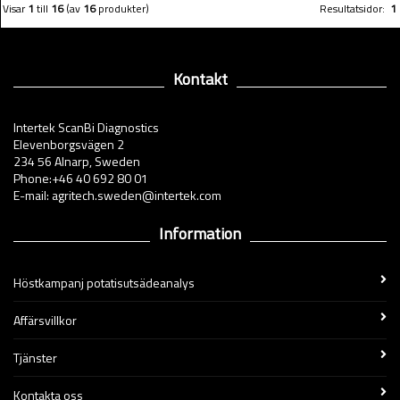
Visar
1
till
16
(av
16
produkter)
Resultatsidor:
1
Kontakt
Intertek ScanBi Diagnostics
Elevenborgsvägen 2
234 56 Alnarp, Sweden
Phone:+46 40 692 80 01
E-mail: agritech.sweden@intertek.com
Information
Höstkampanj potatisutsädeanalys
Affärsvillkor
Tjänster
Kontakta oss