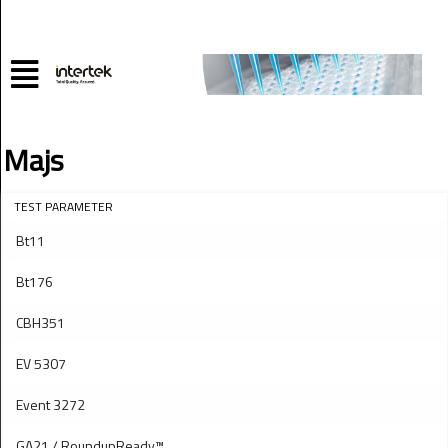
Majs
TEST PARAMETER
Bt11
Bt176
CBH351
EV 5307
Event 3272
GA21 / RoundupReady™