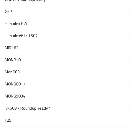
GFP
Herculex RW
Herculex® I / 1507
MIR162
MON810
Mon863
MON88017
MON89034
NK603 / RoundupReady™
T25