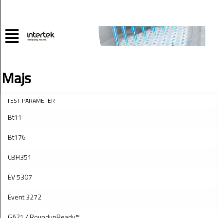
Majs
TEST PARAMETER
Bt11
Bt176
CBH351
EV 5307
Event 3272
GA21 / RoundupReady™