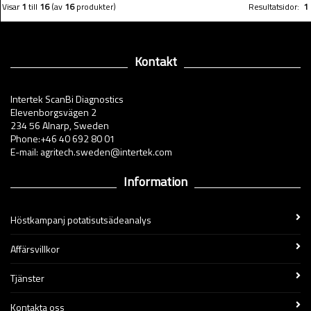
Visar
1
till
16
(av
16
produkter)
Resultatsidor:
1
Kontakt
Intertek ScanBi Diagnostics
Elevenborgsvägen 2
234 56 Alnarp, Sweden
Phone:+46 40 692 80 01
E-mail: agritech.sweden@intertek.com
Information
Höstkampanj potatisutsädeanalys
Affärsvillkor
Tjänster
Kontakta oss