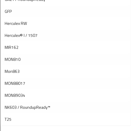
GFP
Herculex RW
Herculex® I / 1507
MIR162
MON810
Mon863
MON88017
MON89034
NK603 / RoundupReady™
T25