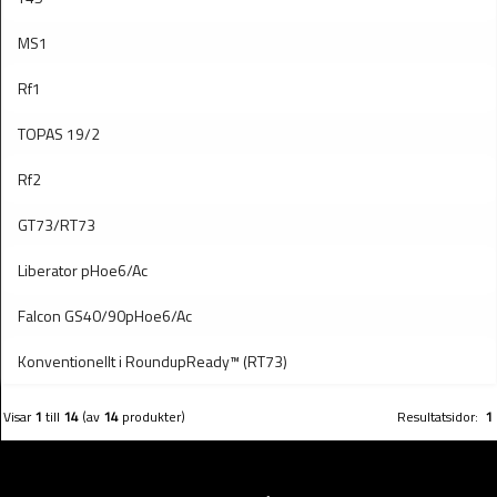
MS1
Rf1
TOPAS 19/2
Rf2
GT73/RT73
Liberator pHoe6/Ac
Falcon GS40/90pHoe6/Ac
Konventionellt i RoundupReady™ (RT73)
Visar
1
till
14
(av
14
produkter)
Resultatsidor:
1