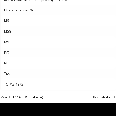
Liberator pHoe6/Ac
MS1
MS8
Rf1
Rf2
Rf3
T45
TOPAS 19/2
Visar
1
till
14
(av
14
produkter)
Resultatsidor:
1