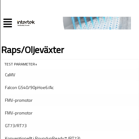
Raps/Oljeväxter
TEST PARAMETER+
CaMV
Falcon GS40/90pHoe6/Ac
FMV-promotor
FMV-promotor
GT73/RT73
Konventionellt i RoundupReady™ (RT73)