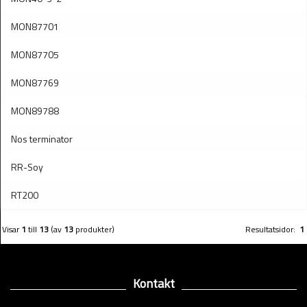
MON87701
MON87705
MON87769
MON89788
Nos terminator
RR-Soy
RT200
Visar
1
till
13
(av
13
produkter)
Resultatsidor:
1
Kontakt