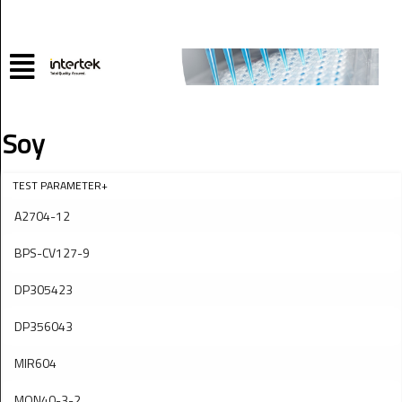
Soy
TEST PARAMETER+
A2704-12
BPS-CV127-9
DP305423
DP356043
MIR604
MON40-3-2