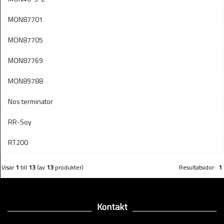
MON87701
MON87705
MON87769
MON89788
Nos terminator
RR-Soy
RT200
Visar
1
till
13
(av
13
produkter)
Resultatsidor:
1
Kontakt