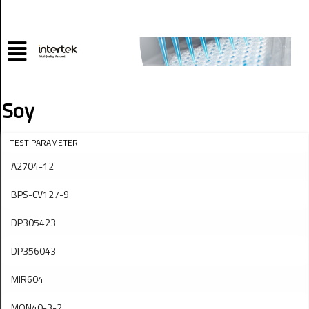
Soy
TEST PARAMETER
A2704-12
BPS-CV127-9
DP305423
DP356043
MIR604
MON40-3-2