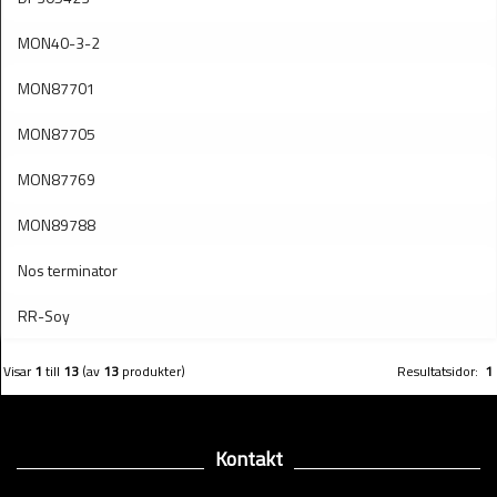
MON40-3-2
MON87701
MON87705
MON87769
MON89788
Nos terminator
RR-Soy
Visar
1
till
13
(av
13
produkter)
Resultatsidor:
1
Kontakt