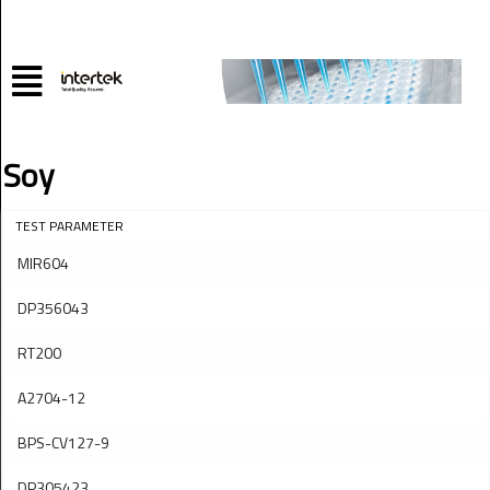
Soy
TEST PARAMETER
MIR604
DP356043
RT200
A2704-12
BPS-CV127-9
DP305423