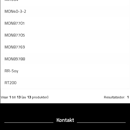
MON40-3-2
MON87701
MON87705
MON87769
MON89788
RR-Soy
RT200
Visar
1
till
13
(av
13
produkter)
Resultatsidor:
1
Kontakt