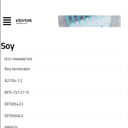
Soy
TEST PARAMETER
Nos terminator
A2704-12
BPS-CV127-9
DP305423
DP356043
MIR604