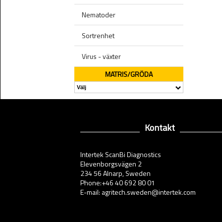
Nematoder
Sortrenhet
Virus - växter
MATRIS/GRÖDA
Kontakt
Intertek ScanBi Diagnostics
Elevenborgsvägen 2
234 56 Alnarp, Sweden
Phone:+46 40 692 80 01
E-mail: agritech.sweden@intertek.com