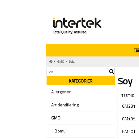
Tj
GMO
Soja
Soy
KATEGORIER
Allergener
TEST-ID
Artidentifiering
GM231
GMO
GM195
>
Bomull
GM201