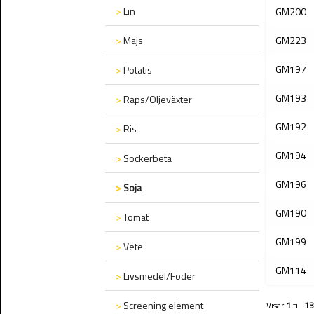
>
Lin
GM200
>
Majs
GM223
GM197
>
Potatis
GM193
>
Raps/Oljeväxter
GM192
>
Ris
GM194
>
Sockerbeta
GM196
>
Soja
GM190
>
Tomat
GM199
>
Vete
GM114
>
Livsmedel/Foder
>
Screening element
Visar
1
till
13