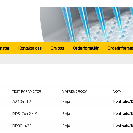
änster
Kontakta oss
Om oss
Orderformulär
Orderinformat
TEST PARAMETER
MATRIS/GRÖDA
NOT-
A2704-12
Soja
Kvalitativ/
BPS-CV127-9
Soja
Kvalitativ/
DP305423
Soja
Kvalitativ/