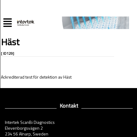
Häst
[ ID129]
Ackrediterad test för detektion av Häst
Kontakt
Intertek ScanBi Diagnostics
Elevenborgsvägen 2
234 56 Alnarp, Sweden