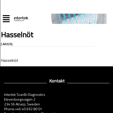
Hasselnöt
[ AA323]
Hasselnöt
Kontakt
Intertek ScanBi Diagnostics
Elevenborgsvägen 2
234 56 Alnarp, Sweden
Phone:+46 40 692 80 01