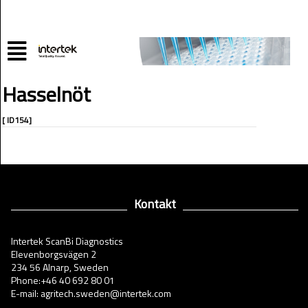
Hasselnöt
[ ID154]
Kontakt
Intertek ScanBi Diagnostics
Elevenborgsvägen 2
234 56 Alnarp, Sweden
Phone:+46 40 692 80 01
E-mail: agritech.sweden@intertek.com