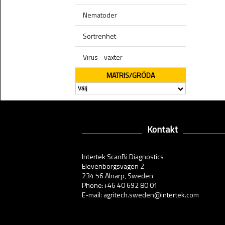
Nematoder
Sortrenhet
Virus - växter
MATRIS/GRÖDA
Kontakt
Intertek ScanBi Diagnostics
Elevenborgsvägen 2
234 56 Alnarp, Sweden
Phone:+46 40 692 80 01
E-mail: agritech.sweden@intertek.com