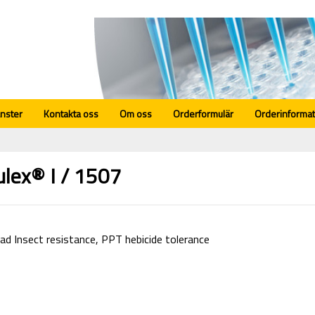
änster
Kontakta oss
Om oss
Orderformulär
Orderinformat
lex® I / 1507
ad Insect resistance, PPT hebicide tolerance