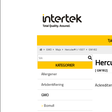
Tj
GMO
Majs
Herculex® I / 1507
GM182
Hercu
KATEGORIER
[ GM182]
Allergener
Artidentifiering
Ackrediter
GMO
>
Bomull