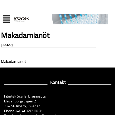
Makadamianöt
[ AA320]
Makadamianöt
Kontakt
Intertek ScanBi Diagnostics
Elevenborgsvägen 2
234 56 Alnarp, Sweden
Phone:+46 40 692 80 01