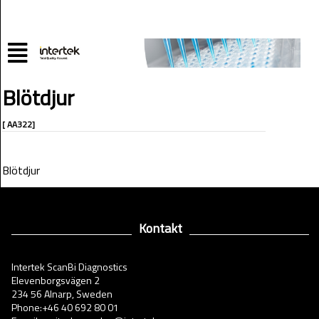
Blötdjur
[ AA322]
Blötdjur
Kontakt
Intertek ScanBi Diagnostics
Elevenborgsvägen 2
234 56 Alnarp, Sweden
Phone:+46 40 692 80 01