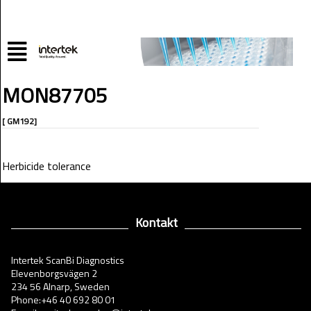
MON87705
[ GM192]
Herbicide tolerance
Kontakt
Intertek ScanBi Diagnostics
Elevenborgsvägen 2
234 56 Alnarp, Sweden
Phone:+46 40 692 80 01