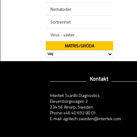
Nematoder
Sortrenhet
Virus - växter
MATRIS/GRÖDA
Kontakt
Intertek ScanBi Diagnostics
Elevenborgsvägen 2
234 56 Alnarp, Sweden
Phone:+46 40 692 80 01
E-mail: agritech.sweden@intertek.com