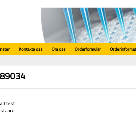
änster
Kontakta oss
Om oss
Orderformulär
Orderinformat
89034
rad test
sistance