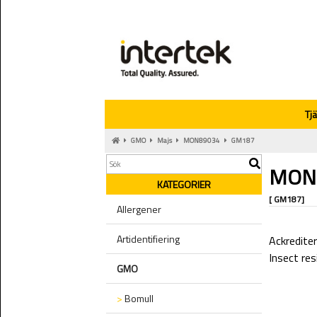
Tj
GMO
Majs
MON89034
GM187
MON
KATEGORIER
[ GM187]
Allergener
Artidentifiering
Ackredite
Insect re
GMO
>
Bomull