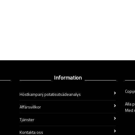
Information
Copyr
Höstkampanj potatisutsädeanalys
Alla 
Affärsvillkor
Med r
Tjänster
Kontakta oss