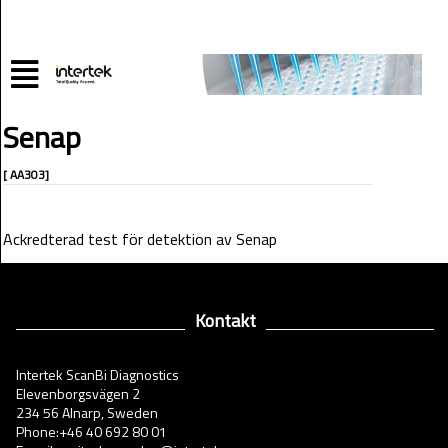
Senap
[ AA303]
Ackredterad test för detektion av Senap
Kontakt
Intertek ScanBi Diagnostics
Elevenborgsvägen 2
234 56 Alnarp, Sweden
Phone:+46 40 692 80 01