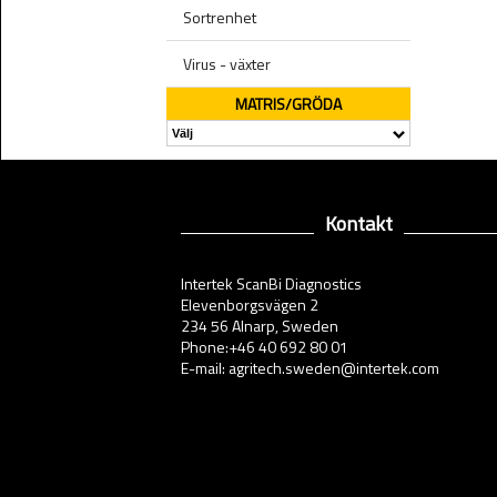
Sortrenhet
Virus - växter
MATRIS/GRÖDA
Kontakt
Intertek ScanBi Diagnostics
Elevenborgsvägen 2
234 56 Alnarp, Sweden
Phone:+46 40 692 80 01
E-mail: agritech.sweden@intertek.com