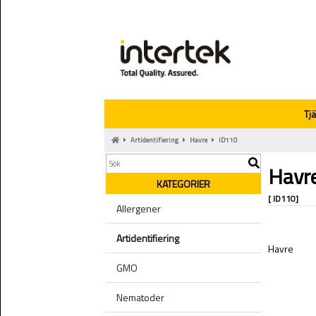
Tj
Artidentifiering
Havre
ID110
Havr
KATEGORIER
[ ID110]
Allergener
Artidentifiering
Havre
GMO
Nematoder