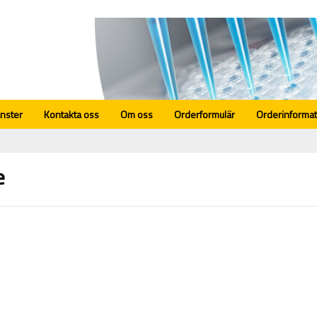
änster
Kontakta oss
Om oss
Orderformulär
Orderinformat
e