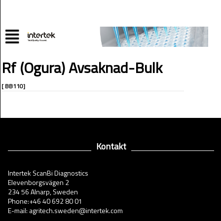
Rf (Ogura) Avsaknad-Bulk
[ BB110]
Kontakt
Intertek ScanBi Diagnostics
Elevenborgsvägen 2
234 56 Alnarp, Sweden
Phone:+46 40 692 80 01
E-mail: agritech.sweden@intertek.com