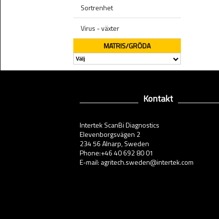
Sortrenhet
Virus - växter
MATRIS/GRÖDA
Kontakt
Intertek ScanBi Diagnostics
Elevenborgsvägen 2
234 56 Alnarp, Sweden
Phone:+46 40 692 80 01
E-mail: agritech.sweden@intertek.com