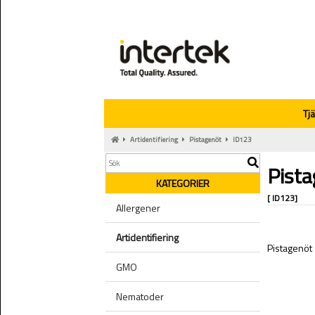
Tj
Artidentifiering
Pistagenöt
ID123
Pist
KATEGORIER
[ ID123]
Allergener
Artidentifiering
Pistagenöt
GMO
Nematoder