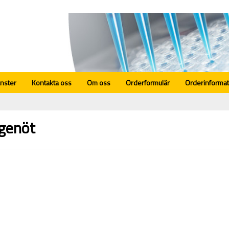
änster
Kontakta oss
Om oss
Orderformulär
Orderinformat
agenöt