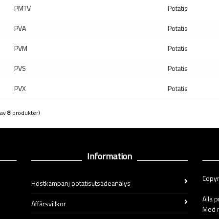
PMTV
Potatis
PVA
Potatis
PVM
Potatis
PVS
Potatis
PVX
Potatis
(av
8
produkter)
Information
Copyr
Höstkampanj potatisutsädeanalys
Alla 
Affärsvillkor
Med r