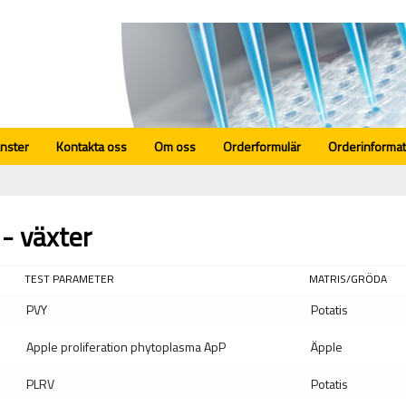
änster
Kontakta oss
Om oss
Orderformulär
Orderinformat
 - växter
TEST PARAMETER
MATRIS/GRÖDA
PVY
Potatis
Apple proliferation phytoplasma ApP
Äpple
PLRV
Potatis