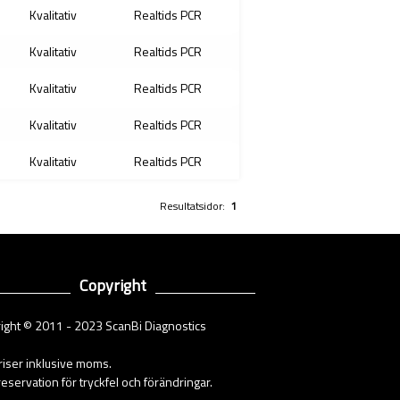
Kvalitativ
Realtids PCR
Kvalitativ
Realtids PCR
Kvalitativ
Realtids PCR
Kvalitativ
Realtids PCR
Kvalitativ
Realtids PCR
Resultatsidor:
1
Copyright
ight © 2011 - 2023 ScanBi Diagnostics
priser inklusive moms.
eservation för tryckfel och förändringar.