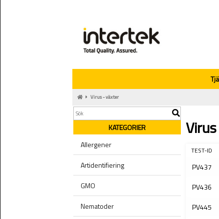
Tj
Virus - växter
Virus
KATEGORIER
Allergener
TEST-ID
Artidentifiering
PV437
GMO
PV436
Nematoder
PV445