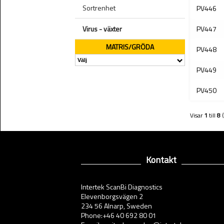
Sortrenhet
PV446
Virus - växter
PV447
MATRIS/GRÖDA
PV448
PV449
PV450
Visar
1
till
8
Kontakt
Intertek ScanBi Diagnostics
Elevenborgsvägen 2
234 56 Alnarp, Sweden
Phone:+46 40 692 80 01