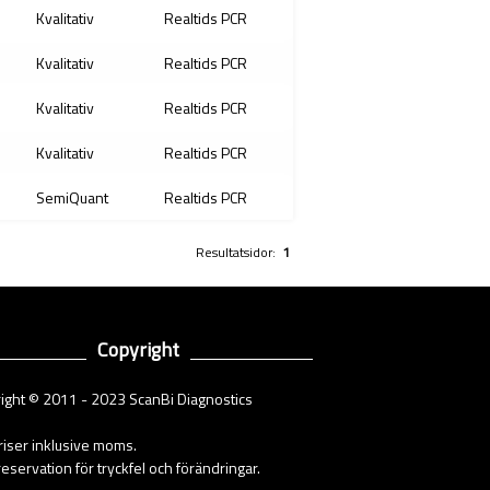
Kvalitativ
Realtids PCR
Kvalitativ
Realtids PCR
Kvalitativ
Realtids PCR
Kvalitativ
Realtids PCR
SemiQuant
Realtids PCR
Resultatsidor:
1
Copyright
ight © 2011 - 2023 ScanBi Diagnostics
priser inklusive moms.
eservation för tryckfel och förändringar.