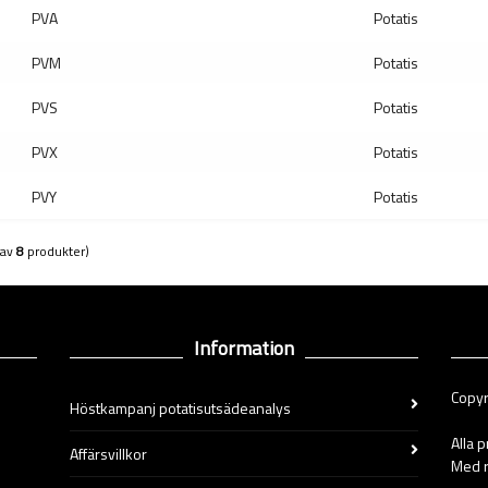
PVA
Potatis
PVM
Potatis
PVS
Potatis
PVX
Potatis
PVY
Potatis
(av
8
produkter)
Information
Copyr
Höstkampanj potatisutsädeanalys
Alla 
Affärsvillkor
Med r