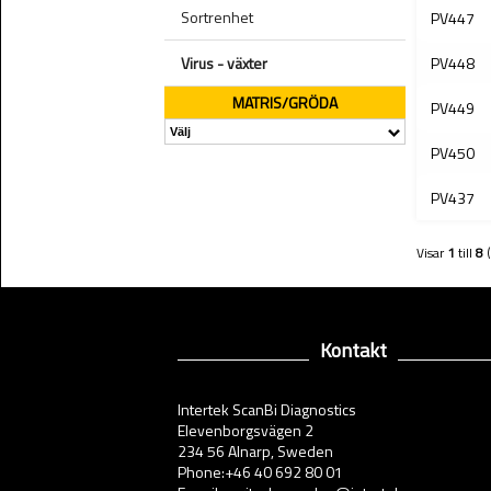
Sortrenhet
PV447
Virus - växter
PV448
MATRIS/GRÖDA
PV449
PV450
PV437
Visar
1
till
8
Kontakt
Intertek ScanBi Diagnostics
Elevenborgsvägen 2
234 56 Alnarp, Sweden
Phone:+46 40 692 80 01