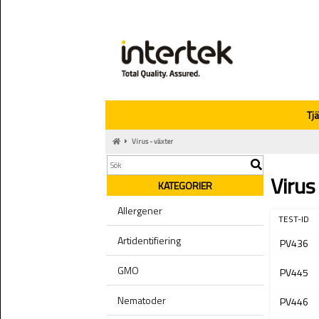
Tj
Virus - växter
Virus
KATEGORIER
Allergener
TEST-ID
Artidentifiering
PV436
GMO
PV445
Nematoder
PV446