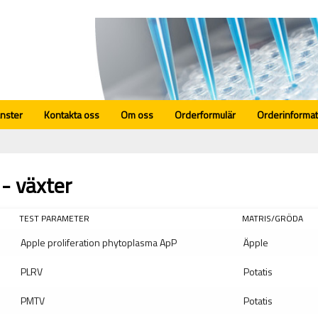
änster
Kontakta oss
Om oss
Orderformulär
Orderinformat
 - växter
TEST PARAMETER
MATRIS/GRÖDA
Apple proliferation phytoplasma ApP
Äpple
PLRV
Potatis
PMTV
Potatis