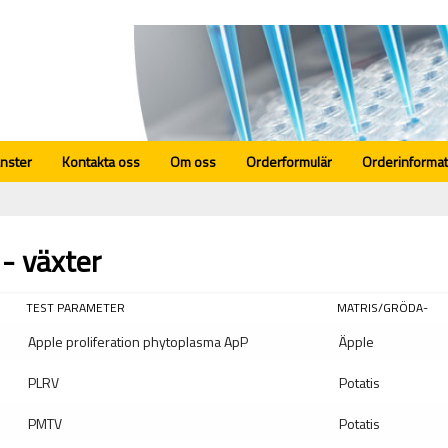
änster
Kontakta oss
Om oss
Orderformulär
Orderinformat
 - växter
TEST PARAMETER
MATRIS/GRÖDA-
Apple proliferation phytoplasma ApP
Äpple
PLRV
Potatis
PMTV
Potatis