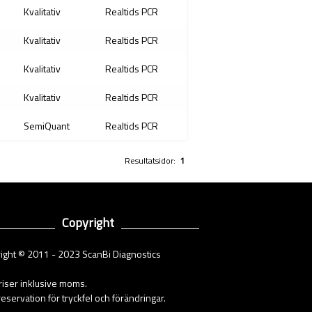
Kvalitativ
Realtids PCR
Kvalitativ
Realtids PCR
Kvalitativ
Realtids PCR
Kvalitativ
Realtids PCR
SemiQuant
Realtids PCR
Resultatsidor:
1
Copyright
ight © 2011 - 2023 ScanBi Diagnostics
priser inklusive moms.
eservation för tryckfel och förändringar.