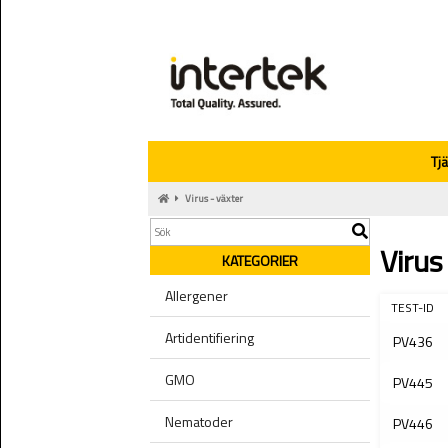
Tj
Virus - växter
Virus
KATEGORIER
Allergener
TEST-ID
Artidentifiering
PV436
GMO
PV445
Nematoder
PV446