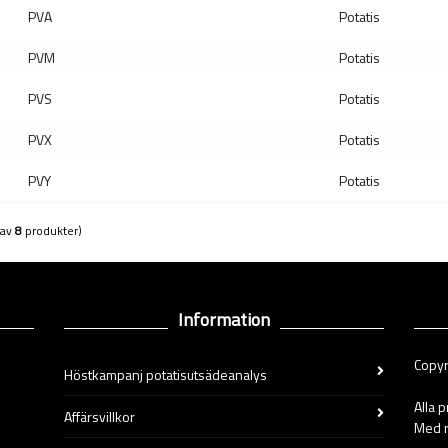
PVA
Potatis
PVM
Potatis
PVS
Potatis
PVX
Potatis
PVY
Potatis
(av
8
produkter)
Information
Copyr
Höstkampanj potatisutsädeanalys
Alla 
Affärsvillkor
Med r