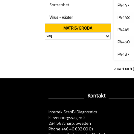
Sortrenhet
PV447
Virus - växter
PV448
MATRIS/GRÖDA
PV449
PV450
PV437
Visar
1
till
8
Kontakt
Intertek ScanBi Diagnostics
Elevenborgsvägen 2
234 56 Alnarp, Sweden
Phone:+46 40 692 80 01