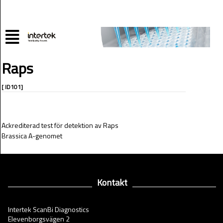
Raps
[ ID101]
Ackrediterad test för detektion av Raps
Brassica A-genomet
Kontakt
Intertek ScanBi Diagnostics
Elevenborgsvägen 2