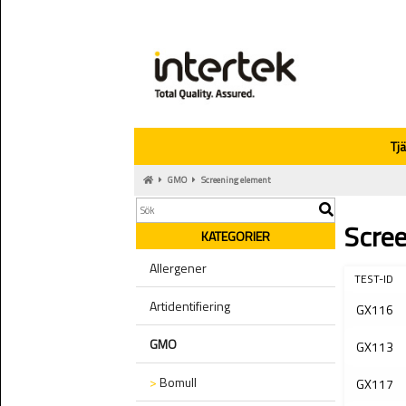
Tj
GMO
Screening element
Scre
KATEGORIER
Allergener
TEST-ID
Artidentifiering
GX116
GMO
GX113
>
Bomull
GX117