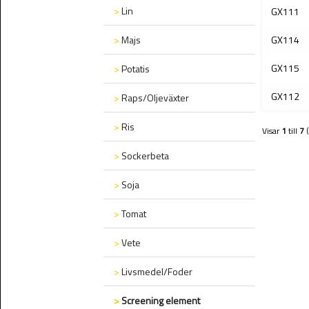
>
Lin
GX111
>
Majs
GX114
GX115
>
Potatis
GX112
>
Raps/Oljeväxter
>
Ris
Visar
1
till
7
>
Sockerbeta
>
Soja
>
Tomat
>
Vete
>
Livsmedel/Foder
>
Screening element