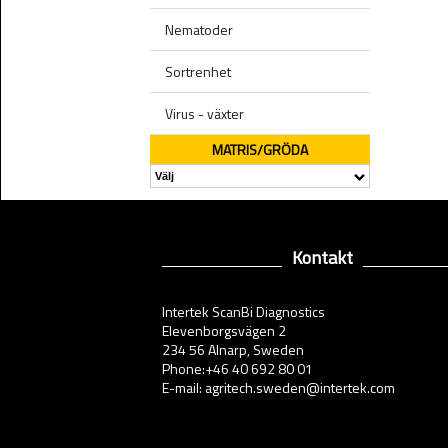
Nematoder
Sortrenhet
Virus - växter
MATRIS/GRÖDA
Kontakt
Intertek ScanBi Diagnostics
Elevenborgsvägen 2
234 56 Alnarp, Sweden
Phone:+46 40 692 80 01
E-mail: agritech.sweden@intertek.com