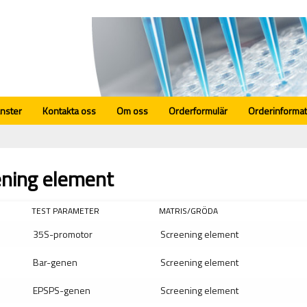
änster
Kontakta oss
Om oss
Orderformulär
Orderinformat
ening element
TEST PARAMETER
MATRIS/GRÖDA
35S-promotor
Screening element
Bar-genen
Screening element
EPSPS-genen
Screening element