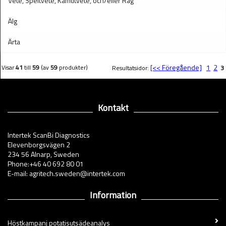
Vete, Speltvete, Kamutvete, och/eller Råg
Älg
Ärta
[<< Föregående]
1
2
Visar
41
till
59
(av
59
produkter)
Resultatsidor:
3
Kontakt
Intertek ScanBi Diagnostics
Elevenborgsvägen 2
234 56 Alnarp, Sweden
Phone:+46 40 692 80 01
E-mail: agritech.sweden@intertek.com
Information
Höstkampanj potatisutsädeanalys