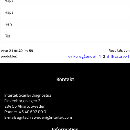
Raps
Raps
Ren
Ris
Resultatsidor:
Visar
21
till
40
(av
59
[<< Föregående]
1
3
[Nästa >>]
produkter)
2
Kontakt
Intertek ScanBi Diagnostics
Elevenborgsvägen 2
234 56 Alnarp, Sweden
Phone:+46 40 692 80 01
E-mail: agritech.sweden@intertek.com
Information