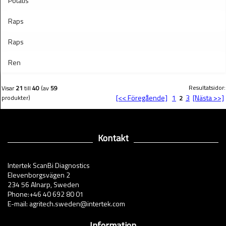
Potatis
Raps
Raps
Ren
Resultatsidor:
Visar
21
till
40
(av
59
[<< Föregående]
1
3
[Nästa >>]
produkter)
2
Kontakt
Intertek ScanBi Diagnostics
Elevenborgsvägen 2
234 56 Alnarp, Sweden
Phone:+46 40 692 80 01
E-mail: agritech.sweden@intertek.com
Information