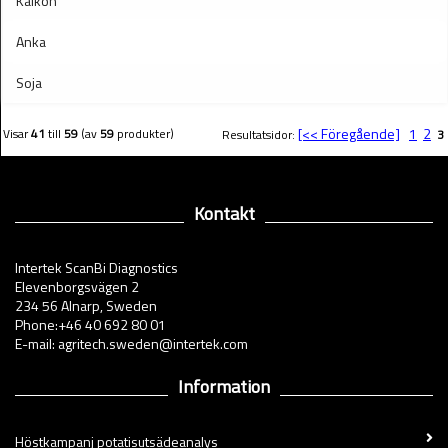
Kalkon
Anka
Soja
[<< Föregående]
1
2
Visar
41
till
59
(av
59
produkter)
Resultatsidor:
3
Kontakt
Intertek ScanBi Diagnostics
Elevenborgsvägen 2
234 56 Alnarp, Sweden
Phone:+46 40 692 80 01
E-mail: agritech.sweden@intertek.com
Information
Höstkampanj potatisutsädeanalys