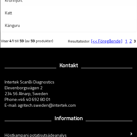
Kronhjort
Katt
Känguru
[<< Föregående]
1
2
Visar
41
till
59
(av
59
produkter)
Resultatsidor:
3
Kontakt
Intertek ScanBi Diagnostics
Elevenborgsvägen 2
234 56 Alnarp, Sweden
Phone:+46 40 692 80 01
E-mail: agritech.sweden@intertek.com
Information
Höstkampanj potatisutsädeanalys