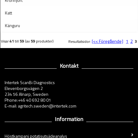
Kronhjort
Katt
Känguru
[<< Föregående]
1
2
Visar
41
till
59
(av
59
produkter)
Resultatsidor:
3
Kontakt
Intertek ScanBi Diagnostics
Elevenborgsvägen 2
234 56 Alnarp, Sweden
Phone:+46 40 692 80 01
E-mail: agritech.sweden@intertek.com
Information
Höstkampanj potatisutsädeanalys