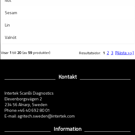
Nöt
Sesam
Lin
Valnöt
2
3
[Nästa >>]
Visar
1
till
20
(av
59
produkter)
Resultatsidor:
1
Kontakt
Intertek ScanBi Diagnostics
Elevenborgsvägen 2
234 56 Alnarp, Sweden
Phone:+46 40 692 80 01
E-mail: agritech.sweden@intertek.com
Information